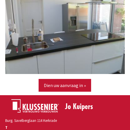
Dien uw aanvraag in »
Jo Kuipers
Burg. Savelberglaan 114 Kerkrade
T