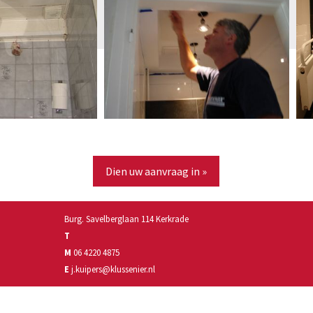
Dien uw aanvraag in »
Burg. Savelberglaan 114 Kerkrade
T
M
06 4220 4875
E
j.kuipers@klussenier.nl